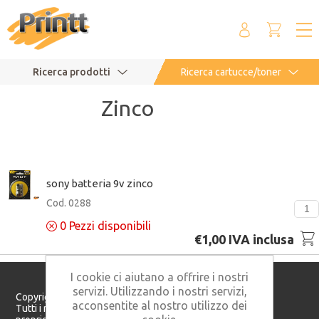
Ricerca prodotti
Ricerca cartucce/toner
Zinco
sony batteria 9v zinco
Cod. 0288
0
Pezzi disponibili
€1,00 IVA inclusa
I cookie ci aiutano a offrire i nostri
servizi. Utilizzando i nostri servizi,
Copyright © 2026 Printt S.r.l. - P. IVA: 05982160821
acconsentite al nostro utilizzo dei
Tutti i marchi citati in questo sito appartengono ai rispettivi