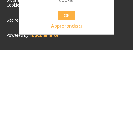
cookie.
proprietari.
Cookie Policy
Privacy Policy
OK
Sito realizzato da
Os2.it
Approfondisci
Powered by
nopCommerce