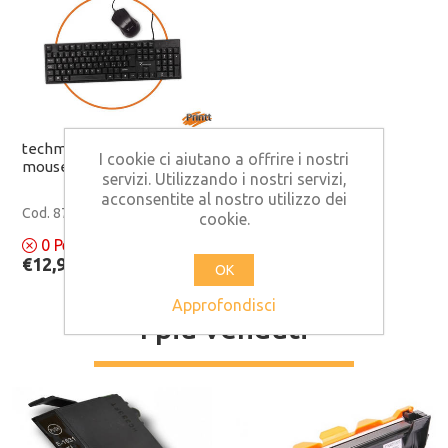
techmade kit di tastiera +
I cookie ci aiutano a offrire i nostri
mouse usb
servizi. Utilizzando i nostri servizi,
acconsentite al nostro utilizzo dei
Cod. 8797
cookie.
0
Pezzi disponibili
€12,99 IVA inclusa
OK
Approfondisci
I più venduti