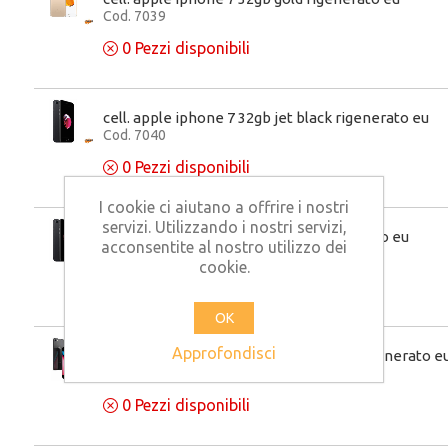
Cod. 7039
0
Pezzi disponibili
cell. apple iphone 7 32gb jet black rigenerato eu
Cod. 7040
0
Pezzi disponibili
I cookie ci aiutano a offrire i nostri
servizi. Utilizzando i nostri servizi,
cell. apple iphone 7 32gb silver rigenerato eu
acconsentite al nostro utilizzo dei
Cod. 7038
cookie.
0
Pezzi disponibili
OK
Approfondisci
cell. apple iphone 8 256gb space gray rigenerato e
Cod. 5972
0
Pezzi disponibili